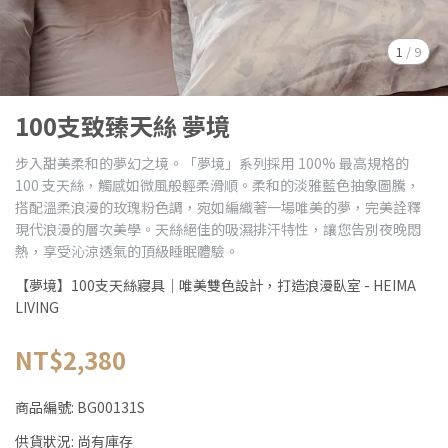
1
/
9
100支致臻天絲 夢境
步入甜美柔和的夢幻之境。「夢境」系列採用 100% 最高規格的
100 支天絲，觸感如微風般輕柔滑順。柔和的淡雅藍色抽象圖騰，
搭配溫柔浪漫的玫瑰粉色調，宛如編織著一場唯美的夢，完美詮釋
現代浪漫的層次美學。天絲絕佳的吸濕排汗特性，讓您告別夜晚悶
熱，享受沁涼透氣的頂級睡眠體驗。
【夢境】100支天絲寢具｜唯美雙色設計，打造浪漫臥室 - HEIMA
LIVING
NT$2,380
商品編號:
BG00131S
供貨狀況:
尚有庫存