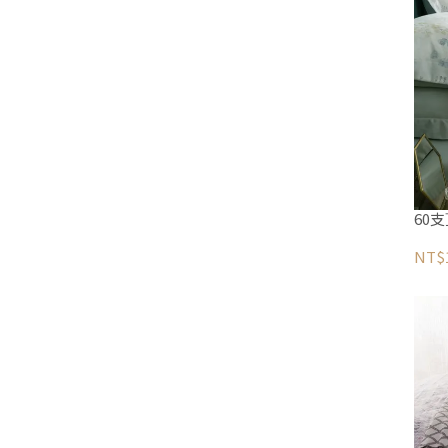
60
NT$1