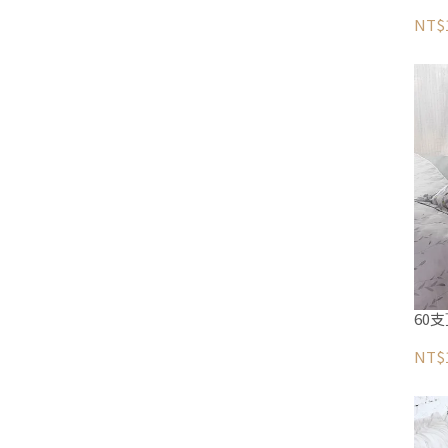
NT$1
60
NT$1