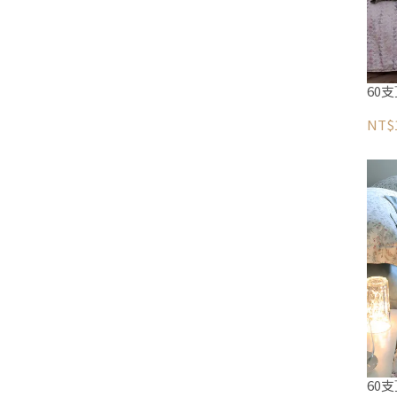
60
NT$1
60