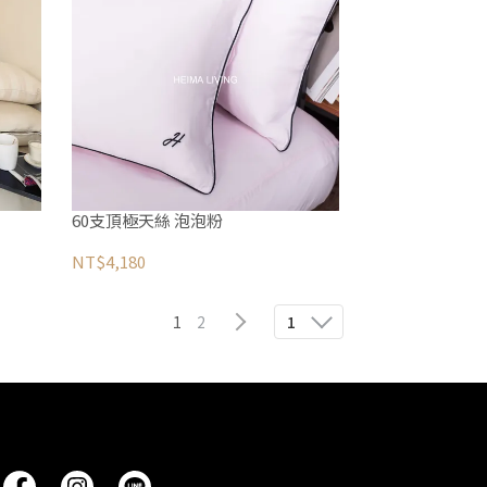
60支頂極天絲 泡泡粉
NT$4,180
1
2
1