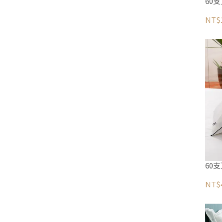
60
NT$1
60
NT$4