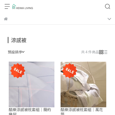
涼感被
預設排序
共 4 件商品
酷樂涼感被枕套組│簡約
酷樂涼感被枕套組│萬花
幾何
筒