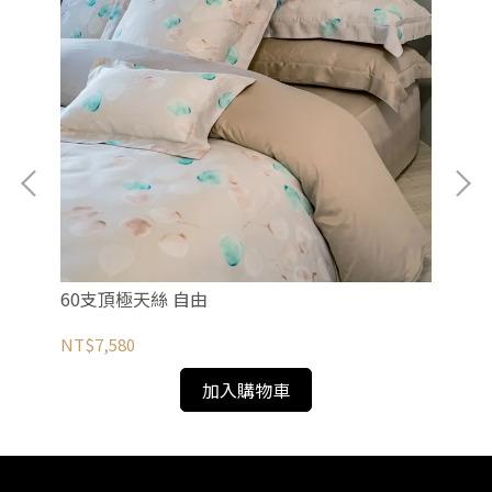
60支頂極天絲 自由
軟式
NT$7,580
NT
加入購物車