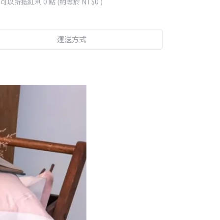
 」可以折抵紅利
0
點 (約等於
NT$0
)
運送方式