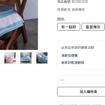
商品編號:
BC00C02D
供貨狀況:
尚有庫存
顏色
有一點粉
看是像灰
此商品參與的優惠活動
滿額加價購
爸氣好眠滿額贈
加入購物車