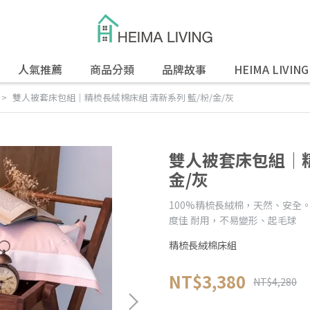
人氣推薦
商品分類
品牌故事
HEIMA LIVIN
雙人被套床包組│精梳長絨棉床組 清新系列 藍/粉/金/灰
雙人被套床包組│精
金/灰
100%精梳長絨棉，天然、安全
度佳 耐用，不易變形、起毛球
精梳長絨棉床組
NT$3,380
NT$4,280