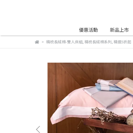
優惠活動
新品上市
精梳長絨棉-雙人床組
,
精梳長絨棉系列
,
精選5折起