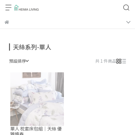
天絲系列-單人
預設排序
共 1 件商品
單人 枕套床包組｜天絲 優
雅嬉春