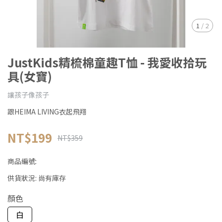
1
/
2
JustKids精梳棉童趣T恤 - 我愛收拾玩
具(女寶)
讓孩子像孩子
跟HEIMA LIVING衣起飛翔
NT$199
NT$359
商品編號:
供貨狀況:
尚有庫存
顏色
白