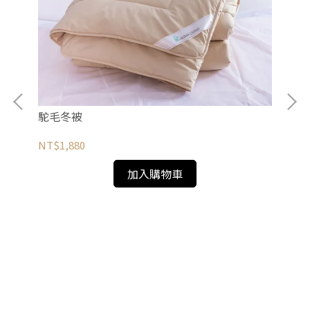
駝毛冬被
酷
NT$1,880
NT
加入購物車
寶)